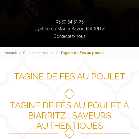
05 59 54 51 25
25 allée du Moura 64200 BIARRITZ
Contactez-nous
Accueil
Cuisine marocaine
Tagine de Fès au poulet
TAGINE DE FÈS AU POULET
TAGINE DE FÈS AU POULET À
BIARRITZ : SAVEURS
AUTHENTIQUES