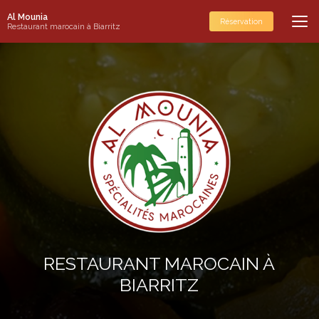
Aller
Al Mounia
au
Réservation
Restaurant marocain à Biarritz
contenu
principal
RESTAURANT MAROCAIN À
BIARRITZ