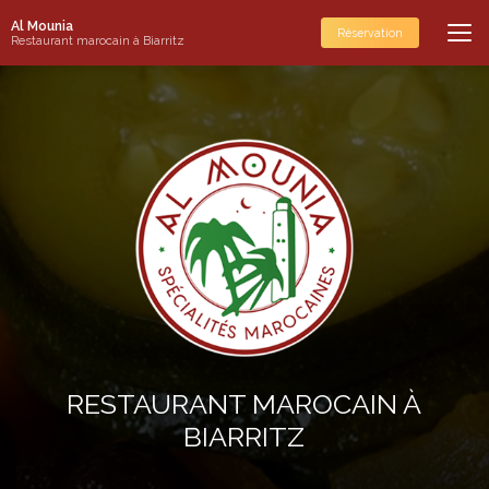
Aller
Al Mounia
au
Réservation
Restaurant marocain à Biarritz
contenu
principal
RESTAURANT MAROCAIN À
BIARRITZ