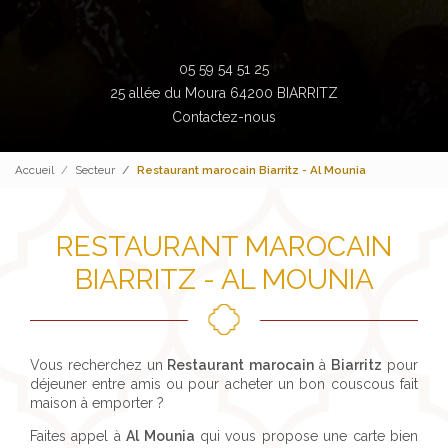
05 59 54 51 25
25 allée du Moura 64200 BIARRITZ
Contactez-nous
Accueil
Secteur
Restaurant marocain Biarritz - Al Mounia
RESTAURANT MAROCAIN
BIARRITZ - AL MOUNIA
Vous recherchez un
Restaurant marocain
à
Biarritz
pour
déjeuner entre amis ou pour acheter un bon couscous fait
maison à emporter ?
Faites appel à
Al Mounia
qui vous propose une carte bien