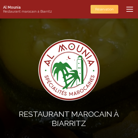
Aller
Al Mounia
au
Réservation
Restaurant marocain à Biarritz
contenu
principal
RESTAURANT MAROCAIN À
BIARRITZ