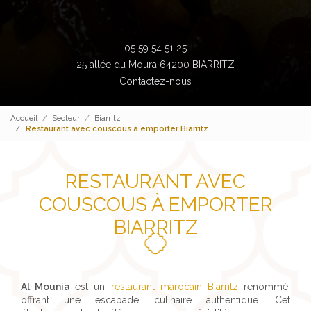
05 59 54 51 25
25 allée du Moura 64200 BIARRITZ
Contactez-nous
Accueil
Secteur
Biarritz
Restaurant avec couscous à emporter Biarritz
RESTAURANT AVEC
COUSCOUS À EMPORTER
BIARRITZ
Al Mounia
est un
restaurant marocain Biarritz
renommé,
offrant une escapade culinaire authentique. Cet