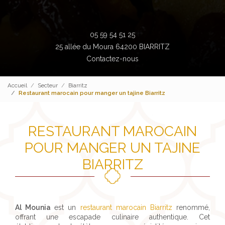
05 59 54 51 25
25 allée du Moura 64200 BIARRITZ
Contactez-nous
Accueil
Secteur
Biarritz
Restaurant marocain pour manger un tajine Biarritz
RESTAURANT MAROCAIN
POUR MANGER UN TAJINE
BIARRITZ
Al Mounia
est un
restaurant marocain Biarritz
renommé,
offrant une escapade culinaire authentique. Cet