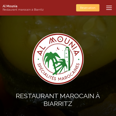
Aller
Al Mounia
au
Réservation
Restaurant marocain à Biarritz
contenu
principal
RESTAURANT MAROCAIN À
BIARRITZ