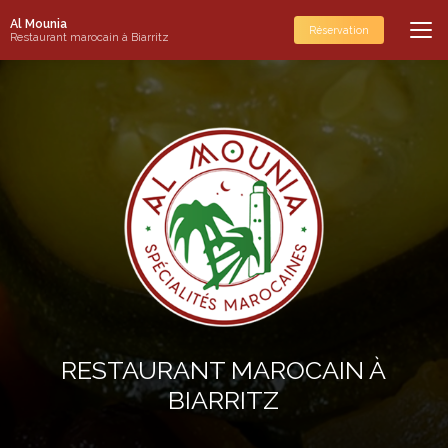
Aller
Al Mounia
au
Réservation
Restaurant marocain à Biarritz
contenu
principal
RESTAURANT MAROCAIN À
BIARRITZ