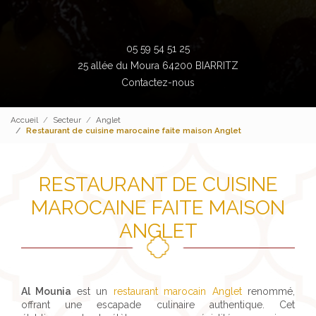
05 59 54 51 25
25 allée du Moura 64200 BIARRITZ
Contactez-nous
Accueil
Secteur
Anglet
Restaurant de cuisine marocaine faite maison Anglet
RESTAURANT DE CUISINE
MAROCAINE FAITE MAISON
ANGLET
Al Mounia
est un
restaurant marocain Anglet
renommé,
offrant une escapade culinaire authentique. Cet