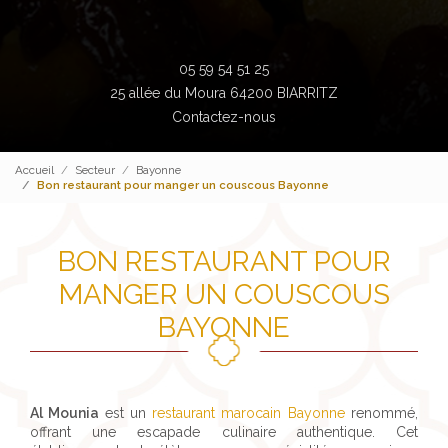
05 59 54 51 25
25 allée du Moura 64200 BIARRITZ
Contactez-nous
Accueil
Secteur
Bayonne
Bon restaurant pour manger un couscous Bayonne
BON RESTAURANT POUR
MANGER UN COUSCOUS
BAYONNE
Al Mounia
est un
restaurant marocain Bayonne
renommé,
offrant une escapade culinaire authentique. Cet