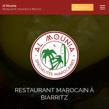
Aller
Al Mounia
au
Réservation
Restaurant marocain à Biarritz
contenu
principal
RESTAURANT MAROCAIN À
BIARRITZ