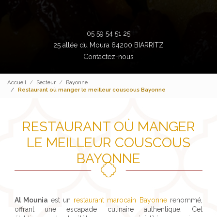
05 59 54 51 25
25 allée du Moura 64200 BIARRITZ
Contactez-nous
Accueil
Secteur
Bayonne
Restaurant où manger le meilleur couscous Bayonne
RESTAURANT OÙ MANGER
LE MEILLEUR COUSCOUS
BAYONNE
Al Mounia
est un
restaurant marocain Bayonne
renommé,
offrant une escapade culinaire authentique. Cet