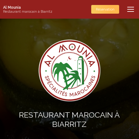
Aller
Al Mounia
au
Réservation
Restaurant marocain à Biarritz
contenu
principal
RESTAURANT MAROCAIN À
BIARRITZ