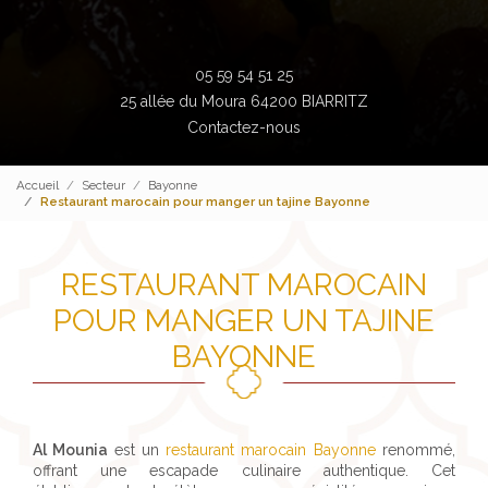
05 59 54 51 25
25 allée du Moura 64200 BIARRITZ
Contactez-nous
Accueil
Secteur
Bayonne
Restaurant marocain pour manger un tajine Bayonne
RESTAURANT MAROCAIN
POUR MANGER UN TAJINE
BAYONNE
Al Mounia
est un
restaurant marocain Bayonne
renommé,
offrant une escapade culinaire authentique. Cet