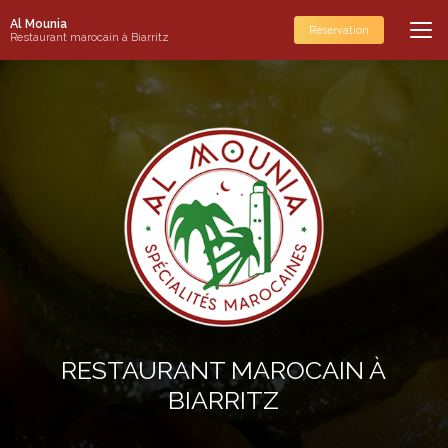
Aller
Al Mounia
au
Réservation
Restaurant marocain à Biarritz
contenu
principal
RESTAURANT MAROCAIN À
BIARRITZ