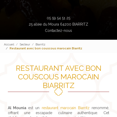
05 59 54 51 25
25 allée du Moura 64200 BIARRITZ
Contactez-nous
Accueil
Secteur
Biarritz
Restaurant avec bon couscous marocain Biarritz
RESTAURANT AVEC BON
COUSCOUS MAROCAIN
BIARRITZ
Al Mounia
est un
restaurant marocain Biarritz
renommé,
offrant une escapade culinaire authentique. Cet