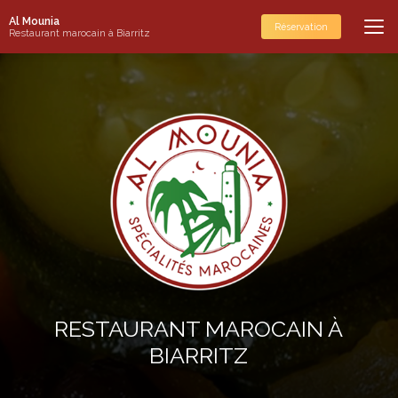
Aller
Al Mounia
au
Réservation
Restaurant marocain à Biarritz
contenu
principal
RESTAURANT MAROCAIN À
BIARRITZ