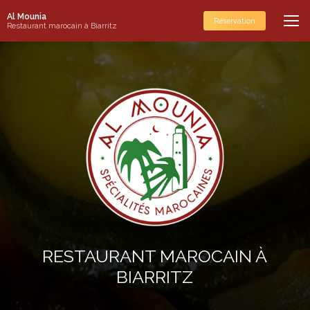
Aller
Al Mounia
au
Réservation
Restaurant marocain à Biarritz
contenu
principal
RESTAURANT MAROCAIN À
BIARRITZ