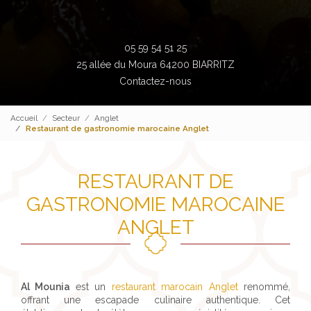
05 59 54 51 25
25 allée du Moura 64200 BIARRITZ
Contactez-nous
Accueil
Secteur
Anglet
Restaurant de gastronomie marocaine Anglet
RESTAURANT DE
GASTRONOMIE MAROCAINE
ANGLET
Al Mounia
est un
restaurant marocain Anglet
renommé,
offrant une escapade culinaire authentique. Cet