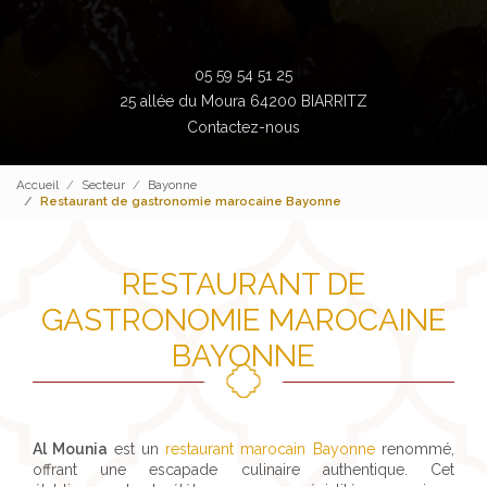
05 59 54 51 25
25 allée du Moura 64200 BIARRITZ
Contactez-nous
Accueil
Secteur
Bayonne
Restaurant de gastronomie marocaine Bayonne
RESTAURANT DE
GASTRONOMIE MAROCAINE
BAYONNE
Al Mounia
est un
restaurant marocain Bayonne
renommé,
offrant une escapade culinaire authentique. Cet