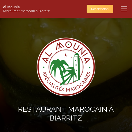
Aller
Al Mounia
au
Réservation
Restaurant marocain à Biarritz
contenu
principal
RESTAURANT MAROCAIN À
BIARRITZ