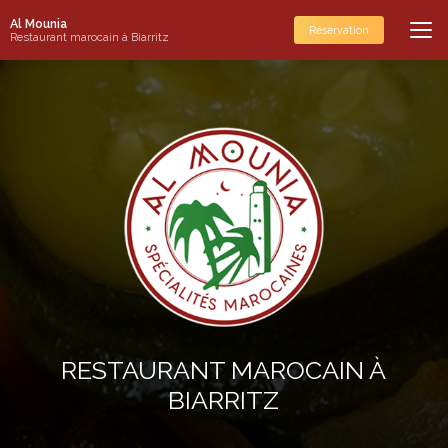
Aller
Al Mounia
au
Réservation
Restaurant marocain à Biarritz
contenu
principal
RESTAURANT MAROCAIN À
BIARRITZ