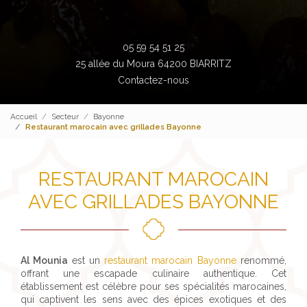
05 59 54 51 25
25 allée du Moura 64200 BIARRITZ
Contactez-nous
Accueil
Secteur
Bayonne
Restaurant marocain avec grillades Bayonne
RESTAURANT MAROCAIN
AVEC GRILLADES BAYONNE
Al Mounia
est un
restaurant marocain Bayonne
renommé,
offrant une escapade culinaire authentique. Cet
établissement est célèbre pour ses spécialités marocaines,
qui captivent les sens avec des épices exotiques et des