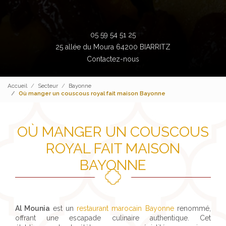
05 59 54 51 25
25 allée du Moura 64200 BIARRITZ
Contactez-nous
Accueil
Secteur
Bayonne
Où manger un couscous royal fait maison Bayonne
OÙ MANGER UN COUSCOUS
ROYAL FAIT MAISON
BAYONNE
Al Mounia
est un
restaurant marocain Bayonne
renommé,
offrant une escapade culinaire authentique. Cet