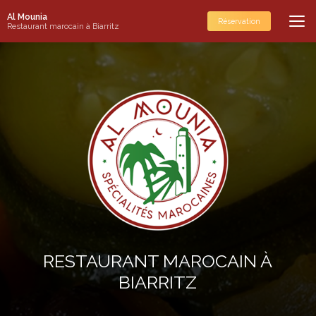
Aller
Al Mounia
au
Réservation
Restaurant marocain à Biarritz
contenu
principal
RESTAURANT MAROCAIN À
BIARRITZ