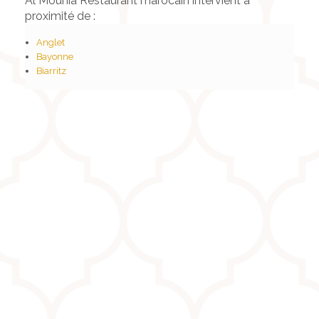
Al Mounia Restaurant marocain intervient à
proximité de :
Anglet
Bayonne
Biarritz