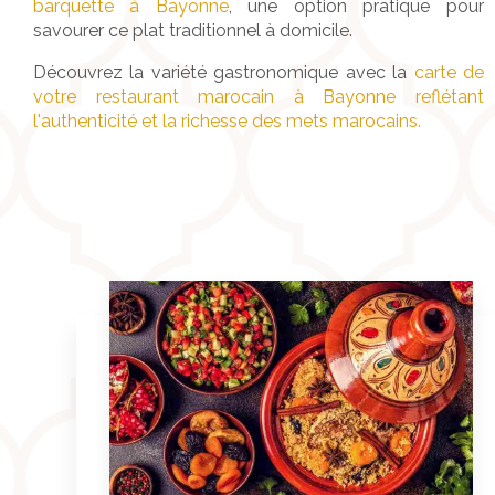
barquette à Bayonne
, une option pratique pour
savourer ce plat traditionnel à domicile.
Découvrez la variété gastronomique avec la
carte de
votre restaurant marocain à Bayonne reflétant
l'authenticité et la richesse des mets marocains.