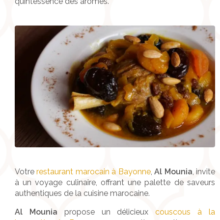
quintessence des arômes.
Votre
restaurant marocain à Bayonne
,
Al Mounia
, invite
à un voyage culinaire, offrant une palette de saveurs
authentiques de la cuisine marocaine.
Al Mounia
propose un délicieux
couscous à la