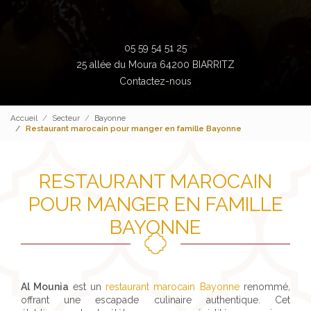
05 59 54 51 25
25 allée du Moura 64200 BIARRITZ
Contactez-nous
Accueil
Secteur
Bayonne
Restaurant marocain pour manger en famille Bayonne
RESTAURANT MAROCAIN
POUR MANGER EN FAMILLE
BAYONNE
Al Mounia
est un
restaurant marocain Bayonne
renommé,
offrant une escapade culinaire authentique. Cet