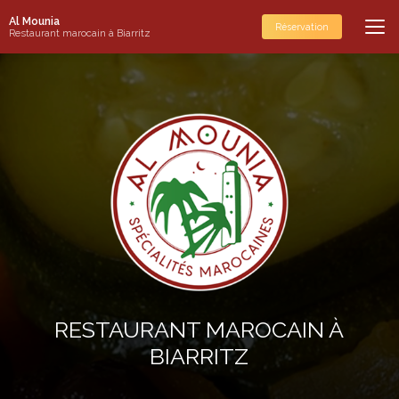
Aller
Al Mounia
au
Réservation
Restaurant marocain à Biarritz
contenu
principal
RESTAURANT MAROCAIN À
BIARRITZ