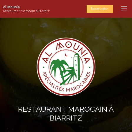
Aller
Al Mounia
au
Réservation
Restaurant marocain à Biarritz
contenu
principal
RESTAURANT MAROCAIN À
BIARRITZ