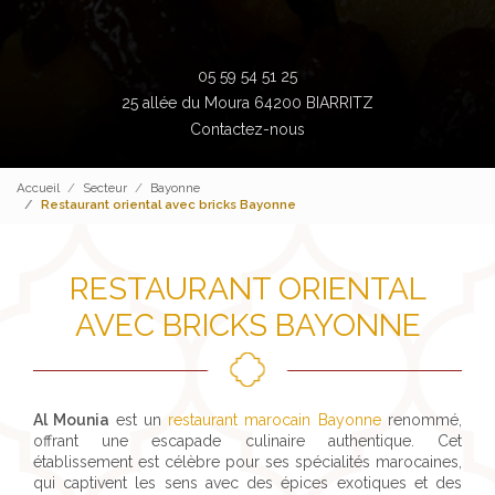
05 59 54 51 25
25 allée du Moura 64200 BIARRITZ
Contactez-nous
Accueil
Secteur
Bayonne
Restaurant oriental avec bricks Bayonne
RESTAURANT ORIENTAL
AVEC BRICKS BAYONNE
Al Mounia
est un
restaurant marocain Bayonne
renommé,
offrant une escapade culinaire authentique. Cet
établissement est célèbre pour ses spécialités marocaines,
qui captivent les sens avec des épices exotiques et des