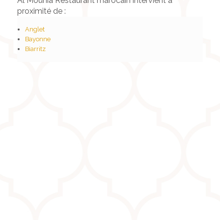
Al Mounia Restaurant marocain intervient à
proximité de :
Anglet
Bayonne
Biarritz