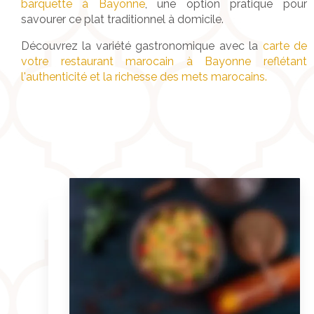
barquette à Bayonne
, une option pratique pour
savourer ce plat traditionnel à domicile.
Découvrez la variété gastronomique avec la
carte de
votre restaurant marocain à Bayonne reflétant
l'authenticité et la richesse des mets marocains.