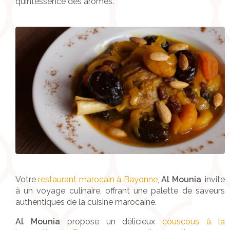
quintessence des arômes.
Votre
restaurant marocain à Bayonne
,
Al Mounia
, invite
à un voyage culinaire, offrant une palette de saveurs
authentiques de la cuisine marocaine.
Al Mounia
propose un délicieux
couscous à la